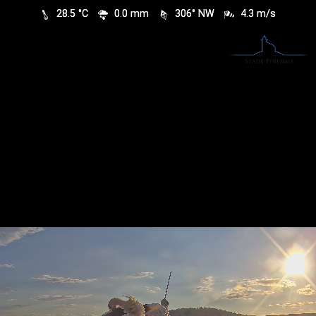
28.5 °C
0.0 mm
306° NW
4.3 m/s